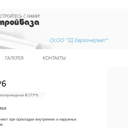
ОсОО "ТД Евразчермет"
ГАЛЕРЕЯ
КОНТАКТЫ
*6
азопроводные Ø 273*6
ики
няют при прокладке внутренних и наружных
в.