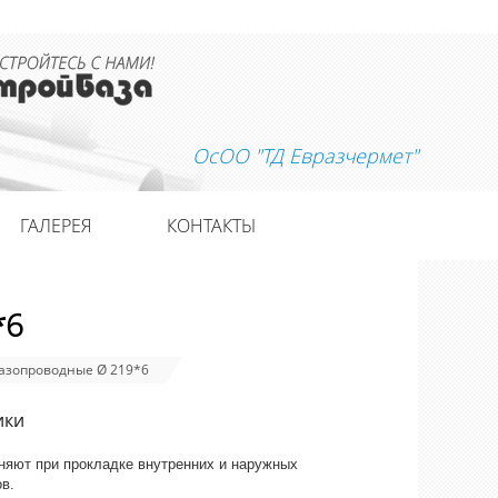
ОсОО "ТД Евразчермет"
ГАЛЕРЕЯ
КОНТАКТЫ
*6
азопроводные Ø 219*6
ики
няют при прокладке внутренних и наружных
в.